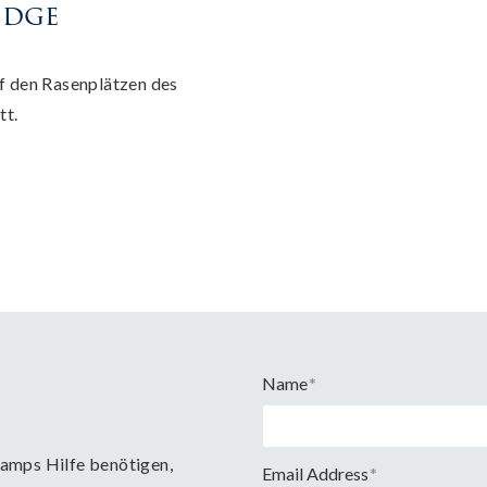
idge
f den Rasenplätzen des
tt.
Name
*
Camps Hilfe benötigen,
Email Address
*